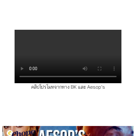
คลิปโปรโมทจากทาง BK และ Aesop’s