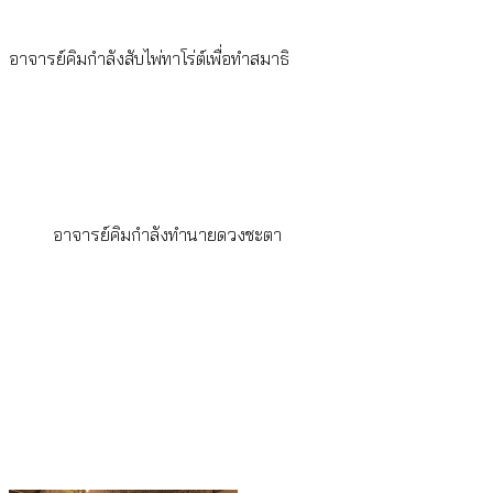
อาจารย์คิมกำลังสับไพ่ทาโร่ต์เพื่อทำสมาธิ
อาจารย์คิมกำลังทำนายดวงชะตา