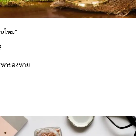
คืนไหม”
่
ารหาของหาย
ค้นหา