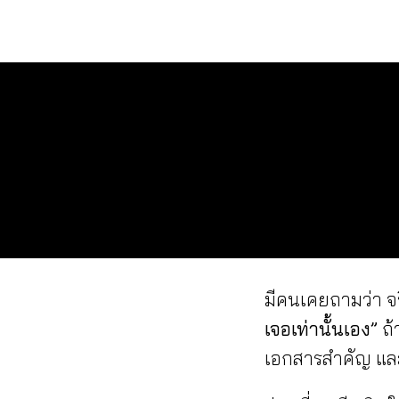
Skip
to
content
มีคนเคยถามว่า จร
เจอเท่านั้นเอง”
ถ้
เอกสารสำคัญ แ