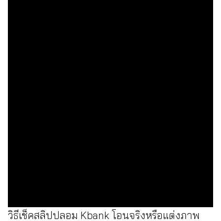
วิธีเช็คสลิปปลอม Kbank
โอนจริงหรือแต่งภาพ
วิธีเช็คสลิปปลอม Kbank โอนจริงหรือแต่งภาพ