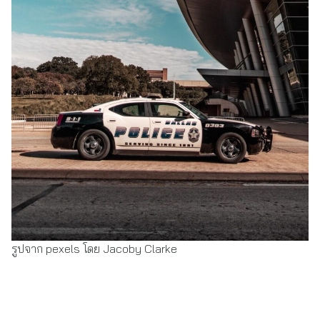
รูปจาก pexels โดย Jacoby Clarke